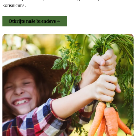
korisnicima.
Otkrijte naše brendove