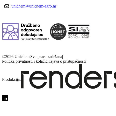
unichem@unichem-agro.hr
©2026 Unichem
|
Sva prava zadržana
|
Politika privatnosti i kolačići
|
Izjava o pristupačnosti
Produkcija: