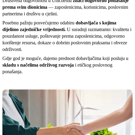
Društvena odgovornost u Unichemu
znači odgovorno ponašanje
prema svim dionicima
— zaposlenicima, korisnicima, poslovnim
partnerima i društvu u cjelini.
Posebnu pažnju posvećujemo odabiru
dobavljača s kojima
dijelimo zajedničke vrijednosti.
U suradnji razmatramo: kvalitetu i
pouzdanost usluge, poštovanje prema zaposlenicima, odgovorno
korištenje resursa, dokaze o dobrim poslovnim praksama i obveze
održivosti.
Gdje god je moguće, dajemo prednost dobavljačima koji posluju u
skladu s načelima održivog razvoja
i etičkog poslovnog
ponašanja.