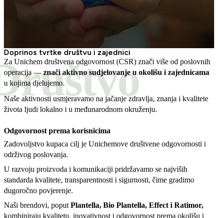
Doprinos tvrtke društvu i zajednici
Društvo
Za Unichem društvena odgovornost (CSR) znači više od poslovnih
operacija —
znači aktivno sudjelovanje u okolišu i zajednicama
u kojima djelujemo.
Naše aktivnosti usmjeravamo na jačanje zdravlja, znanja i kvalitete
života ljudi lokalno i u međunarodnom okruženju.
Odgovornost prema korisnicima
Zadovoljstvo kupaca cilj je Unichemove društvene odgovornosti i
održivog poslovanja.
U razvoju proizvoda i komunikaciji pridržavamo se najviših
standarda kvalitete, transparentnosti i sigurnosti, čime gradimo
dugoročno povjerenje.
Naši brendovi, poput
Plantella, Bio Plantella, Effect i Ratimor,
kombiniraju kvalitetu, inovativnost i odgovornost prema okolišu i