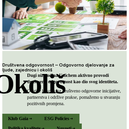
Društvena odgovornost – Odgovorno djelovanje za
ljude, zajednicu i okoliš
Okoliš
Dugi niz godina Unichem aktivno provodi
društvenu odgovornost kao dio svog identiteta.
Otkrijte kako, kroz društveno odgovorne inicijative,
partnerstva i održive prakse, pomažemo u stvaranju
pozitivnih promjena.
Klub Gaia
ESG Policies
Politika kvalitete
Novosti