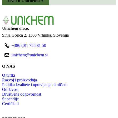
Život u Unichemu
Unichem d.o.o.
Sinja Gorica 2
1360 Vrhnika
Slovenija
+386 (0)1 755 81 50
unichem@unichem.si
O NAS
O tvrtki
Razvoj i proizvodnja
Politika kvalitete i upravljanja okolišem
Održivost
Društvena odgovornost
Stipendije
Certifikati