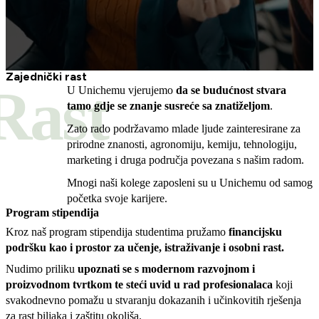
Zajednički rast
Rast
U Unichemu vjerujemo
da se budućnost stvara
tamo gdje se znanje susreće sa znatiželjom
.
Zato rado podržavamo mlade ljude zainteresirane za
prirodne znanosti, agronomiju, kemiju, tehnologiju,
marketing i druga područja povezana s našim radom.
Mnogi naši kolege zaposleni su u Unichemu od samog
početka svoje karijere.
Program stipendija
Kroz naš program stipendija studentima pružamo
financijsku
podršku kao i prostor za učenje, istraživanje i osobni rast.
Nudimo priliku
upoznati se s modernom razvojnom i
proizvodnom tvrtkom te steći uvid u rad profesionalaca
koji
svakodnevno pomažu u stvaranju dokazanih i učinkovitih rješenja
za rast biljaka i zaštitu okoliša.