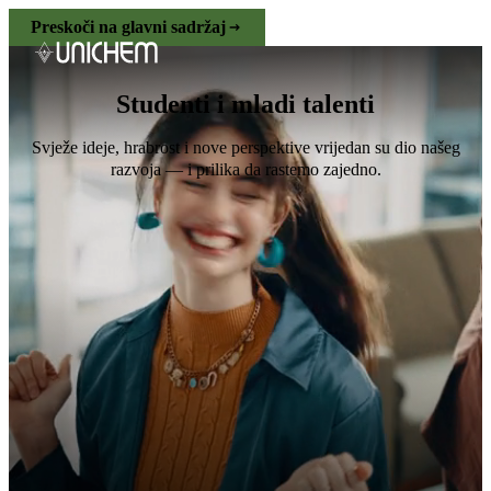
Preskoči na glavni sadržaj
Studenti i mladi talenti
Svježe ideje, hrabrost i nove perspektive vrijedan su dio našeg
razvoja — i prilika da rastemo zajedno.