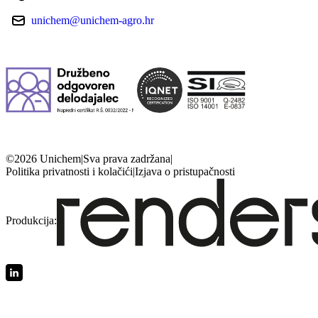
unichem@unichem-agro.hr
©2026 Unichem
|
Sva prava zadržana
|
Politika privatnosti i kolačići
|
Izjava o pristupačnosti
Produkcija: