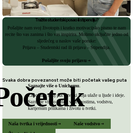
Tražite studentski posao ili stipendiju?
Pošaljite nam svoj životopis i kratko motivacijsko pismo te nam
recite što vas zanima i što vas inspirira. Molimo uključite jedno od
sljedećeg u naslov vaše poruke:
Prijava – Studentski rad ili prijava – Stipendija.
Pošaljite svoju prijavu
Svaka dobra povezanost može biti početak vašeg puta
Početak
Saznajte više o Unichemu
.
Započnite svoj put u tvrtki koja ulaže u ljude i ideje.
Saznajte više o našim vrijednostima, vodstvu,
karijernim prilikama i životu u tvrtki.
Naša tvrtka i vrijednosti
Naše vodstvo