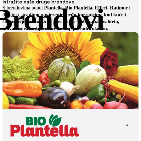
Istražite naše druge brendove
Brendovi
S brendovima poput
Plantella, Bio Plantella, Effect, Ratimor
i
drugima, g
radimo povjerenje među korisnicima kod kuće i
širom svijeta
. Ono što ih povezuje je
dokazana kvaliteta,
inovativnost i odgovoran pristup prirodi i okolišu.