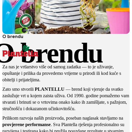
O brendu
O brendu
Za nas je vrtlarstvo više od samog zadatka — to je uživanje,
opuštanje i prilika da provedemo vrijeme u prirodi ili kod kuće s
obitelji i prijateljima.
Zato smo stvorili
PLANTELLU
— brend koji vjeruje da svatko
zaslužuje vrt u kojem zaista uživa. Od 1990. godine pomažemo vam
stvarati i brinuti se o vrtovima onako kako ih zamišljate, s pažnjom,
stručnošću i dokazanom učinkovitošću.
Prilikom razvoja naših proizvoda, poseban naglasak stavljamo na
provjerene performanse
. Sva Plantella rješenja profesionalno su
razvijena i testirana kako bi pružila pouzdane rezultate u stvarnim