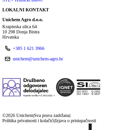
LOKALNI KONTAKT
Unichem Agro d.o.o.
Krapinska ulica 64
10 298 Donja Bistra
Hrvatska
+385 1 621 3966
unichem@unichem-agro.hr
©2026 Unichem
|
Sva prava zadržana
|
Politika privatnosti i kolačići
|
Izjava o pristupačnosti