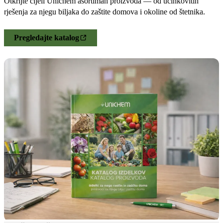
Otkrijte cijeli Unichem asortiman proizvoda — od učinkovitih
rješenja za njegu biljaka do zaštite domova i okoline od štetnika.
Pregledajte katalog