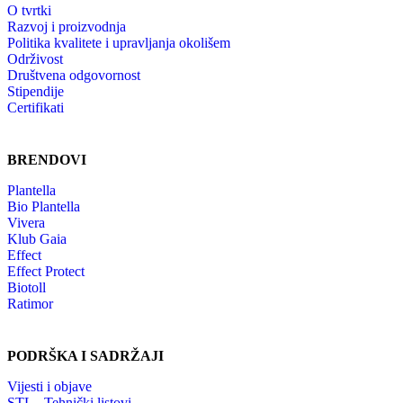
O tvrtki
Razvoj i proizvodnja
Politika kvalitete i upravljanja okolišem
Održivost
Društvena odgovornost
Stipendije
Certifikati
BRENDOVI
Plantella
Bio Plantella
Vivera
Klub Gaia
Effect
Effect Protect
Biotoll
Ratimor
PODRŠKA I SADRŽAJI
Vijesti i objave
STL - Tehnički listovi