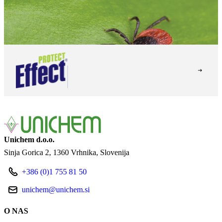
Unichem d.o.o.
Sinja Gorica 2
1360 Vrhnika
Slovenija
+386 (0)1 755 81 50
unichem@unichem.si
O NAS