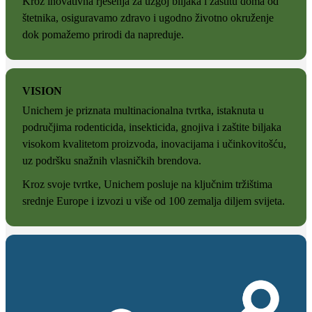
Kroz inovativna rješenja za uzgoj biljaka i zaštitu doma od
štetnika, osiguravamo zdravo i ugodno životno okruženje
dok pomažemo prirodi da napreduje.
VISION
Unichem je priznata multinacionalna tvrtka, istaknuta u
područjima rodenticida, insekticida, gnojiva i zaštite biljaka
visokom kvalitetom proizvoda, inovacijama i učinkovitošću,
uz podršku snažnih vlasničkih brendova.
Kroz svoje tvrtke, Unichem posluje na ključnim tržištima
srednje Europe i izvozi u više od 100 zemalja diljem svijeta.