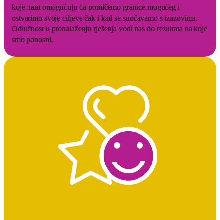
koje nam omogućuju da pomičemo granice mogućeg i
ostvarimo svoje ciljeve čak i kad se suočavamo s izazovima.
Odlučnost u pronalaženju rješenja vodi nas do rezultata na koje
smo ponosni.