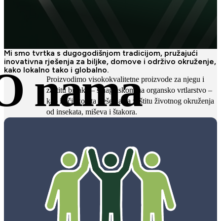
Mi smo tvrtka s dugogodišnjom tradicijom, pružajući
inovativna rješenja za biljke, domove i održivo okruženje,
O nama
kako lokalno tako i globalno.
Proizvodimo visokokvalitetne proizvode za njegu i
zaštitu biljaka – s naglaskom na organsko vrtlarstvo –
kao i učinkovita rješenja za zaštitu životnog okruženja
od insekata, miševa i štakora.