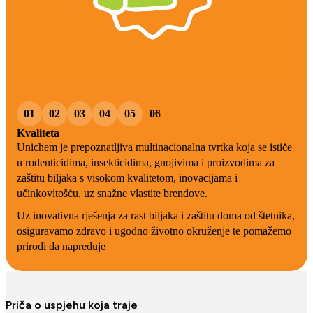
01
02
03
04
05
06
Kvaliteta
Unichem je prepoznatljiva multinacionalna tvrtka koja se ističe
u rodenticidima, insekticidima, gnojivima i proizvodima za
zaštitu biljaka s visokom kvalitetom, inovacijama i
učinkovitošću, uz snažne vlastite brendove.
Uz inovativna rješenja za rast biljaka i zaštitu doma od štetnika,
osiguravamo zdravo i ugodno životno okruženje te pomažemo
prirodi da napreduje
Priča o uspjehu koja traje