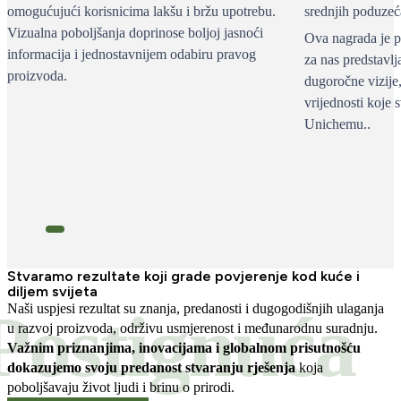
omogućujući korisnicima lakšu i bržu upotrebu.
srednjih poduzeć
Vizualna poboljšanja doprinose boljoj jasnoći
Ova nagrada je pr
informacija i jednostavnijem odabiru pravog
za nas predstavl
proizvoda.
dugoročne vizije, 
vrijednosti koje
Unichemu..
Stvaramo rezultate koji grade povjerenje kod kuće i
diljem svijeta
Postignuća
Naši uspjesi rezultat su znanja, predanosti i dugogodišnjih ulaganja
u razvoj proizvoda, održivu usmjerenost i međunarodnu suradnju.
Važnim priznanjima, inovacijama i globalnom prisutnošću
dokazujemo svoju predanost stvaranju rješenja
koja
poboljšavaju život ljudi i brinu o prirodi.