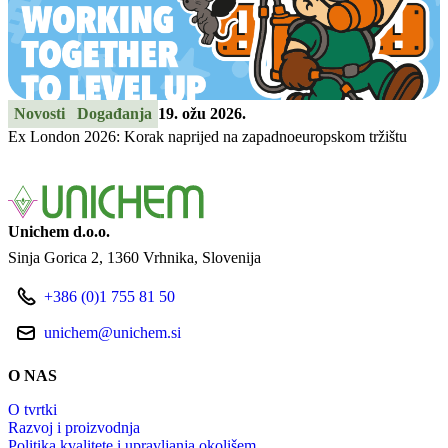
Novosti
Događanja
19. ožu 2026.
Ex London 2026: Korak naprijed na zapadnoeuropskom tržištu
Unichem d.o.o.
Sinja Gorica 2
1360 Vrhnika
Slovenija
+386 (0)1 755 81 50
unichem@unichem.si
O NAS
O tvrtki
Razvoj i proizvodnja
Politika kvalitete i upravljanja okolišem