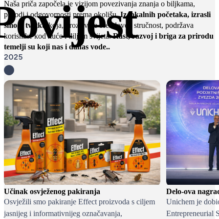
Povijest
Naša priča započela je vizijom povezivanja znanja o biljkama,
prirodi i odgovornosti prema okolišu.
Iz lokalnih početaka, izrasli
smo u tvrtku
koja, kroz svoje brendove i stručnost, podržava
korisnike kod kuće i diljem svijeta.
Rast, razvoj i briga za prirodu
temelji su koji nas i danas vode..
2025
Učinak osvježenog pakiranja
Delo-ova nagra
Osvježili smo pakiranje Effect proizvoda s ciljem
Unichem je dobi
jasnijeg i informativnijeg označavanja,
Entrepreneurial S