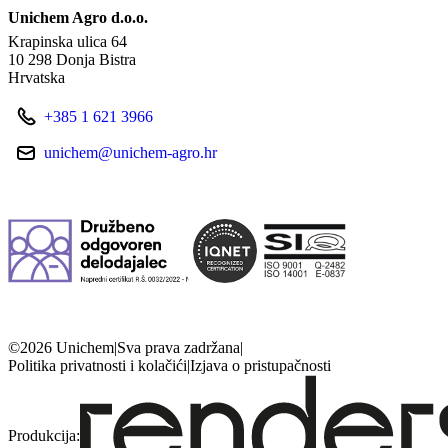
Unichem Agro d.o.o.
Krapinska ulica 64
10 298 Donja Bistra
Hrvatska
+385 1 621 3966
unichem@unichem-agro.hr
©2026 Unichem
|
Sva prava zadržana
|
Politika privatnosti i kolačići
|
Izjava o pristupačnosti
Produkcija: