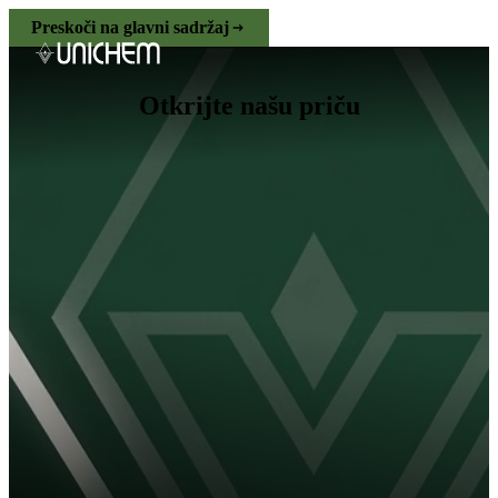
Preskoči na glavni sadržaj
Otkrijte našu priču