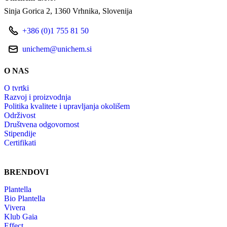
Sinja Gorica 2
1360 Vrhnika
Slovenija
+386 (0)1 755 81 50
unichem@unichem.si
O NAS
O tvrtki
Razvoj i proizvodnja
Politika kvalitete i upravljanja okolišem
Održivost
Društvena odgovornost
Stipendije
Certifikati
BRENDOVI
Plantella
Bio Plantella
Vivera
Klub Gaia
Effect