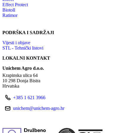
Effect Protect
Biotoll
Ratimor
PODRŠKA I SADRŽAJI
Vijesti i objave
STL - Tehnički listovi
LOKALNI KONTAKT
Unichem Agro d.o.o.
Krapinska ulica 64
10 298 Donja Bistra
Hrvatska
+385 1 621 3966
unichem@unichem-agro.hr