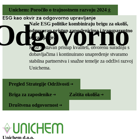
Unichem: Poročilo o trajnostnem razvoju 2024
ESG kao okvir za odgovorno upravljanje
Odgovorno
Naše ESG politike kombiniraju brigu za okoliš,
odgovoran pristup zaposlenicima i transparentno
upravljanje.
Kroz sustavan pristup kvaliteti, otvorenu suradnju s
dobavljačima i kontinuirano unapređenje stvaramo
stabilna partnerstva i snažne temelje za održivi razvoj
Unichema.
Pregled Strategije Održivosti
Briga za zaposlenike
Zaštita okoliša
Društvena odgovornost
Unichem d.o.o.