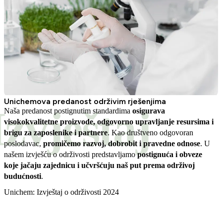
Unichemova predanost održivim rješenjima
Izvještaj
Naša predanost postignutim standardima
osigurava
visokokvalitetne proizvode, odgovorno upravljanje resursima i
brigu za zaposlenike i partnere
. Kao društveno odgovoran
poslodavac,
promičemo razvoj, dobrobit i pravedne odnose
. U
našem izvješću o održivosti predstavljamo
postignuća i obveze
koje jačaju zajednicu i učvršćuju naš put prema održivoj
budućnosti
.
Unichem: Izvještaj o održivosti 2024