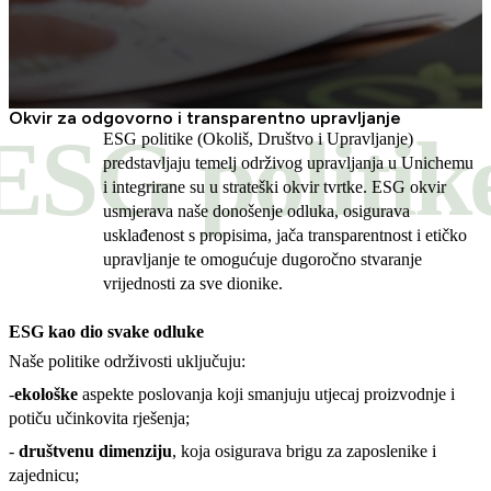
Okvir za odgovorno i transparentno upravljanje
ESG politik
ESG politike (Okoliš, Društvo i Upravljanje)
predstavljaju temelj održivog upravljanja u Unichemu
i integrirane su u strateški okvir tvrtke. ESG okvir
usmjerava naše donošenje odluka, osigurava
usklađenost s propisima, jača transparentnost i etičko
upravljanje te omogućuje dugoročno stvaranje
vrijednosti za sve dionike.
ESG kao dio svake odluke
Naše politike održivosti uključuju:
-
ekološke
aspekte poslovanja koji smanjuju utjecaj proizvodnje i
potiču učinkovita rješenja;
-
društvenu dimenziju
, koja osigurava brigu za zaposlenike i
zajednicu;