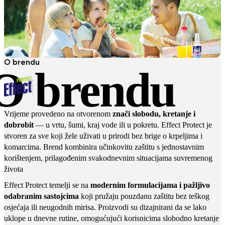
O brendu
O brendu
Vrijeme provedeno na otvorenom
znači slobodu, kretanje i
dobrobit
— u vrtu, šumi, kraj vode ili u pokretu. Effect Protect je
stvoren za sve koji žele uživati u prirodi bez brige o krpeljima i
komarcima. Brend kombinira učinkovitu zaštitu s jednostavnim
korištenjem, prilagođenim svakodnevnim situacijama suvremenog
života
Effect Protect temelji se na
modernim formulacijama i pažljivo
odabranim sastojcima
koji pružaju pouzdanu zaštitu bez teškog
osjećaja ili neugodnih mirisa. Proizvodi su dizajnirani da se lako
uklope u dnevne rutine, omogućujući korisnicima slobodno kretanje