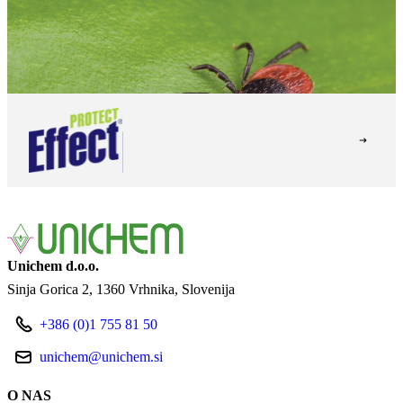
Unichem d.o.o.
Sinja Gorica 2
1360 Vrhnika
Slovenija
+386 (0)1 755 81 50
unichem@unichem.si
O NAS