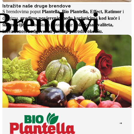
Istražite naše druge brendove
Brendovi
S brendovima poput
Plantella, Bio Plantella, Effect, Ratimor
i
drugima,
gradimo povjerenje među korisnicima kod kuće i
širom svijeta
. Ono što ih povezuje je
dokazana kvaliteta,
inovativnost i odgovoran pristup prirodi i okolišu.