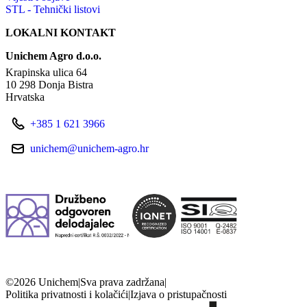
STL - Tehnički listovi
LOKALNI KONTAKT
Unichem Agro d.o.o.
Krapinska ulica 64
10 298 Donja Bistra
Hrvatska
+385 1 621 3966
unichem@unichem-agro.hr
©2026 Unichem
|
Sva prava zadržana
|
Politika privatnosti i kolačići
|
Izjava o pristupačnosti