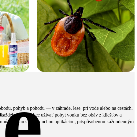
e
bodu, pohyb a pohodu — v záhrade, lese, pri vode alebo na cestách.
e každého, kto si chce užívať pobyt vonku bez obáv z kliešťov a
nnú ochranu s jednoduchou aplikáciou, prispôsobenou každodenným