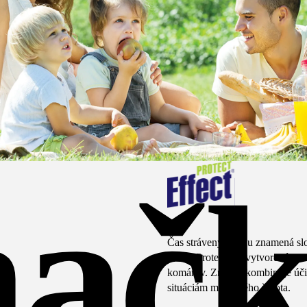
načk
Čas strávený vonku znamená slo
Effect Protect bol vytvorený pr
komárov. Značka kombinuje úči
situáciám moderného života.