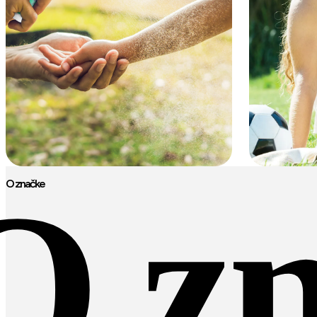
O z
O značke