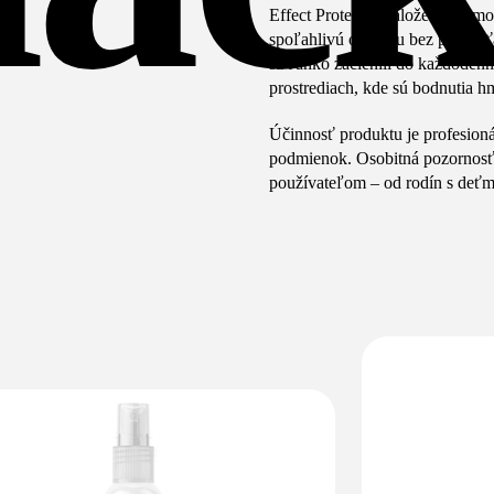
Effect Protect je založený na m
spoľahlivú ochranu bez pocitu ť
sa ľahko začlenili do každoden
prostrediach, kde sú bodnutia
Účinnosť produktu je profesioná
podmienok. Osobitná pozornosť 
používateľom – od rodín s deťmi