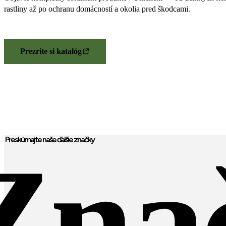
rastliny až po ochranu domácností a okolia pred škodcami.
Prezrite si katalóg
Preskúmajte naše ďalšie značky
Zna