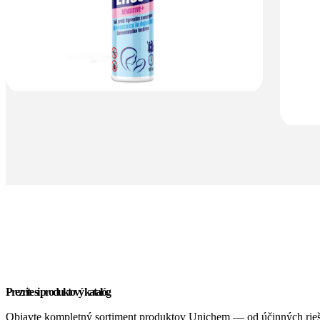
Prezrite si produktový katalóg
Objavte kompletný sortiment produktov Unichem — od účinných riešen