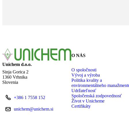
O NÁS
Unichem d.o.o.
O spoločnosti
Sinja Gorica 2
Vývoj a výroba
1360 Vrhnika
Politika kvality a
Slovenia
environmentálneho manažment
Udržateľnosť
Spoločenská zodpovednosť
+386 1 7558 152
Život v Unicheme
Certifikáty
unichem@unichem.si