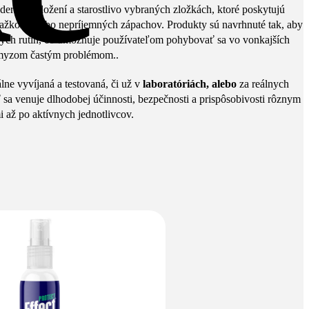
odernom zložení a starostlivo vybraných zložkách, ktoré poskytujú
ažkosti alebo nepríjemných zápachov. Produkty sú navrhnuté tak, aby
ných rutín, čo umožňuje používateľom pohybovať sa vo vonkajších
 hmyzom častým problémom..
lne vyvíjaná a testovaná, či už v
laboratóriách, alebo
za reálnych
sa venuje dlhodobej účinnosti, bezpečnosti a prispôsobivosti rôznym
 až po aktívnych jednotlivcov.