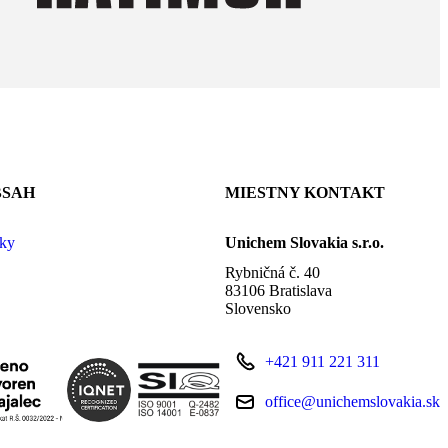
BSAH
MIESTNY KONTAKT
vky
Unichem Slovakia s.r.o.
Rybničná č. 40
83106 Bratislava
Slovensko
+421 911 221 311
office@unichemslovakia.sk