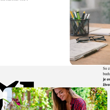
So 
čky
budu
je o
živo