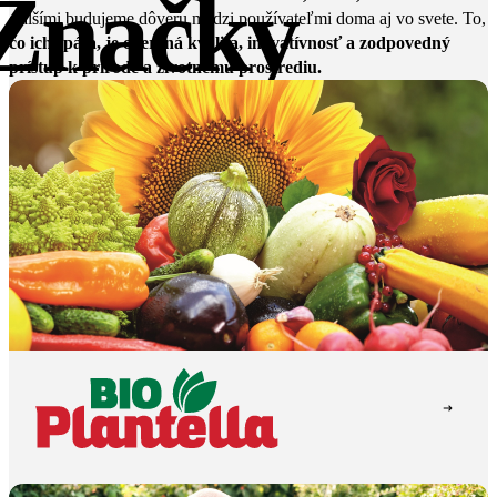
Značky
ďalšími budujeme dôveru medzi používateľmi doma aj vo svete. To,
čo ich spája, je overená kvalita, inovatívnosť a zodpovedný
prístup k prírode a životnému prostrediu.