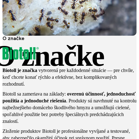
O značke
O značke
Biotoll je značka
vytvorená pre každodenné situácie — pre chvíle,
keď chcete konať rýchlo a efektívne, bez komplikovaných
rozhodnutí.
Biotoll sa zameriava na základy:
overenú účinnosť, jednoduchosť
použitia a jednoduché riešenia
. Produkty sú navrhnuté na kontrolu
najbežnejšieho domáceho škodlivého hmyzu a umožňujú cielené,
spoľahlivé použitie bez potreby špeciálnych predchádzajúcich
znalostí.
Zloženie produktov Biotoll je profesionálne vyvíjané a testované,
aby zabezpečilo okamžitý účinok pri správnom použití. Presne