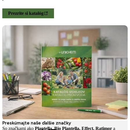
Prezrite si katalóg
Preskúmajte naše ďalšie značky
So značkami ako
Plantella, Bio Plantella, Effect, Ratimor
a