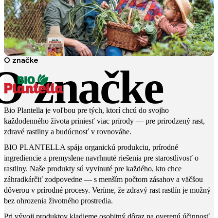
O značke
O značke
Bio Plantella je voľbou pre tých, ktorí chcú do svojho
každodenného života priniesť viac prírody — pre prirodzený rast,
zdravé rastliny a budúcnosť v rovnováhe.
BIO PLANTELLA spája organickú produkciu, prírodné
ingrediencie a premyslene navrhnuté riešenia pre starostlivosť o
rastliny. Naše produkty sú vyvinuté pre každého, kto chce
záhradkárčiť zodpovedne — s menším počtom zásahov a väčšou
dôverou v prírodné procesy. Veríme, že zdravý rast rastlín je možný
bez ohrozenia životného prostredia.
Pri vývoji produktov kladieme osobitný dôraz na overenú účinnosť.