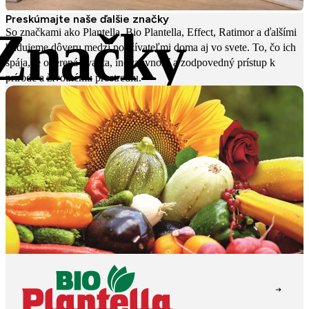
Preskúmajte naše ďalšie značky
Značky
So značkami ako Plantella, Bio Plantella, Effect, Ratimor a ďalšími
budujeme dôveru medzi používateľmi doma aj vo svete. To, čo ich
spája, je overená kvalita, inovatívnosť a zodpovedný prístup k
prírode a životnému prostrediu.