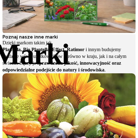
Poznaj nasze inne marki
Marki
Dzięki markom takim jak
Plantella, Bio Plantella, Effect, Ratimor
i innym budujemy
zaufanie wśród użytkowników zarówno w kraju, jak i na całym
świecie. Łączy je
sprawdzona jakość, innowacyjność oraz
odpowiedzialne podejście do natury i środowiska
.