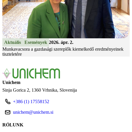
Aktuális
Események
2026. ápr. 2.
Munkavacsora a gazdasági szereplők kiemelkedő eredményeinek
tiszteletére
Unichem
Sinja Gorica 2
1360 Vrhnika
Slovenija
+386 (1) 17558152
unichem@unichem.si
RÓLUNK