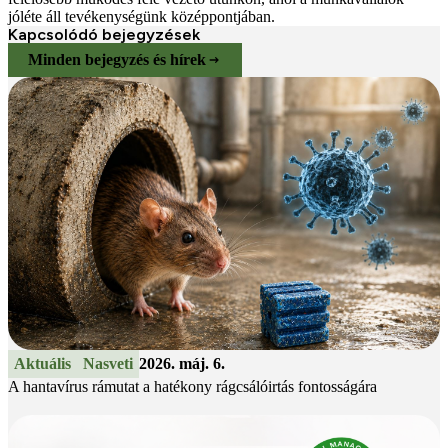
jóléte áll tevékenységünk középpontjában.
Kapcsolódó bejegyzések
Minden bejegyzés és hírek
Aktuális
Nasveti
2026. máj. 6.
A hantavírus rámutat a hatékony rágcsálóirtás fontosságára