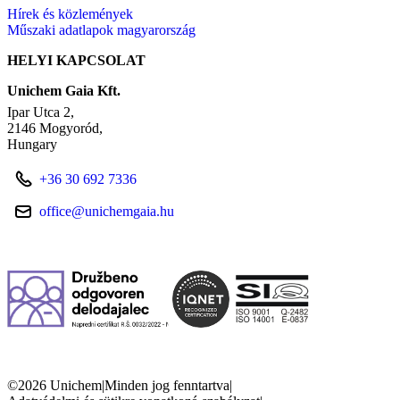
Hírek és közlemények
Műszaki adatlapok magyarország
HELYI KAPCSOLAT
Unichem Gaia Kft.
Ipar Utca 2,
2146 Mogyoród,
Hungary
+36 30 692 7336
office@unichemgaia.hu
©2026 Unichem
|
Minden jog fenntartva
|