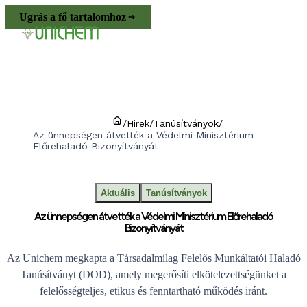
Ugrás a fő tartalomhoz
/
Hirek
/
Tanúsítványok
/
Az ünnepségen átvették a Védelmi Minisztérium
Előrehaladó Bizonyítványát
Aktuális
Tanúsítványok
Az ünnepségen átvették a Védelmi Minisztérium Előrehaladó
Bizonyítványát
Az Unichem megkapta a Társadalmilag Felelős Munkáltatói Haladó
Tanúsítványt (DOD), amely megerősíti elkötelezettségünket a
felelősségteljes, etikus és fenntartható működés iránt.