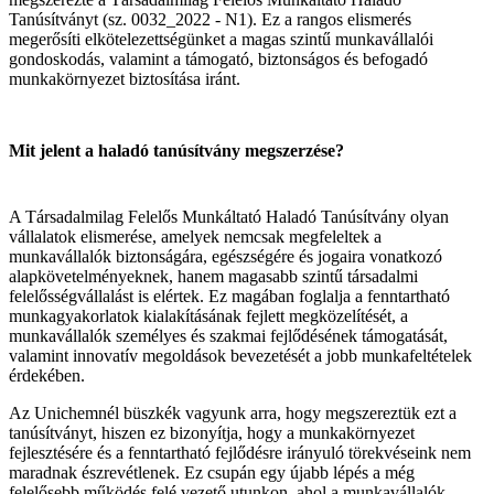
Tanúsítványt (sz. 0032_2022 - N1). Ez a rangos elismerés
megerősíti elkötelezettségünket a magas szintű munkavállalói
gondoskodás, valamint a támogató, biztonságos és befogadó
munkakörnyezet biztosítása iránt.
Mit jelent a haladó tanúsítvány megszerzése?
A Társadalmilag Felelős Munkáltató Haladó Tanúsítvány olyan
vállalatok elismerése, amelyek nemcsak megfeleltek a
munkavállalók biztonságára, egészségére és jogaira vonatkozó
alapkövetelményeknek, hanem magasabb szintű társadalmi
felelősségvállalást is elértek. Ez magában foglalja a fenntartható
munkagyakorlatok kialakításának fejlett megközelítését, a
munkavállalók személyes és szakmai fejlődésének támogatását,
valamint innovatív megoldások bevezetését a jobb munkafeltételek
érdekében.
Az Unichemnél büszkék vagyunk arra, hogy megszereztük ezt a
tanúsítványt, hiszen ez bizonyítja, hogy a munkakörnyezet
fejlesztésére és a fenntartható fejlődésre irányuló törekvéseink nem
maradnak észrevétlenek. Ez csupán egy újabb lépés a még
felelősebb működés felé vezető utunkon, ahol a munkavállalók