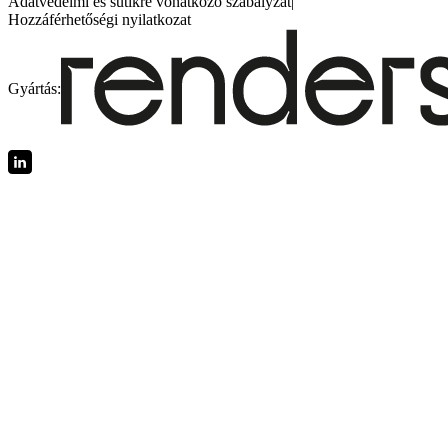
Adatvédelmi és sütikre vonatkozó szabályzat
|
Hozzáférhetőségi nyilatkozat
Gyártás: