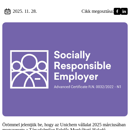
2025. 11. 28.
Cikk megosztása:
Örömmel jelentjük be, hogy az Unichem vállalat 2025 márciusában
megszerezte a Társadalmilag Felelős Munkáltató Haladó