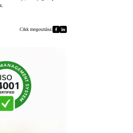
t.
Cikk megosztása: