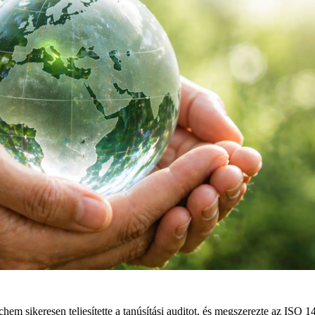
em sikeresen teljesítette a tanúsítási auditot, és megszerezte az ISO 1