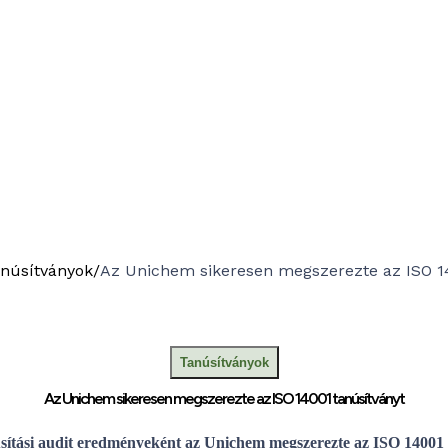
núsítványok
/
Az Unichem sikeresen megszerezte az ISO 1
Tanúsítványok
Az Unichem sikeresen megszerezte az ISO 14001 tanúsítványt
núsítási audit eredményeként az Unichem megszerezte az ISO 14001 