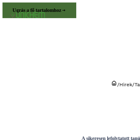
Ugrás a fő tartalomhoz
/
Hirek
/
Ta
A sikeresen lefolytatott ta