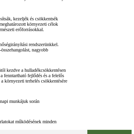
sítsák, kezeljék és csökkentsék
meghatározott környezeti célok
mészeti erőforrásokkal.
nőségirányítási rendszerünkkel.
t-összehangolást, nagyobb
ától kezdve a hulladékcsökkentésen
fenntartható fejlődés és a felelős
 a környezeti terhelés csökkentésére
 napi munkájuk során
akorlatokat működésének minden