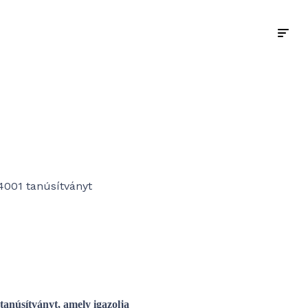
4001 tanúsítványt
tanúsítványt, amely igazolja