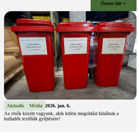
Összes hír
Aktuális
Média
2026. jan. 6.
Az elsők között vagyunk, akik külön megoldást kínálnak a
hulladék textíliák gyűjtésére!