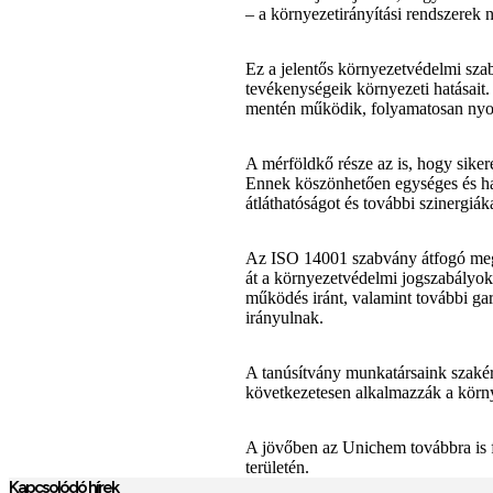
– a környezetirányítási rendszerek 
Ez a jelentős környezetvédelmi szab
tevékenységeik környezeti hatásait
mentén működik, folyamatosan nyomon
A mérföldkő része az is, hogy siker
Ennek köszönhetően egységes és hat
átláthatóságot és további szinergiák
Az ISO 14001 szabvány átfogó megkö
át a környezetvédelmi jogszabályokn
működés iránt, valamint további gar
irányulnak.
A tanúsítvány munkatársaink szaké
következetesen alkalmazzák a környe
A jövőben az Unichem továbbra is f
területén.
Kapcsolódó hírek