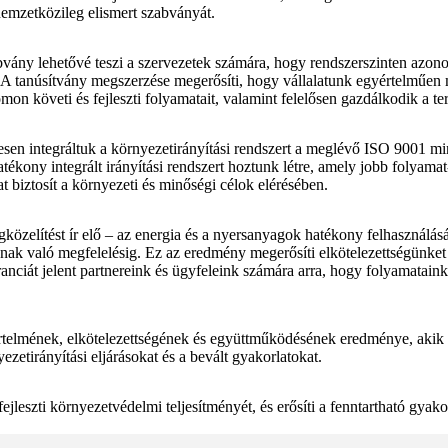
nemzetközileg elismert szabványát.
vány lehetővé teszi a szervezetek számára, hogy rendszerszinten azono
. A tanúsítvány megszerzése megerősíti, hogy vállalatunk egyértelműen 
 követi és fejleszti folyamatait, valamint felelősen gazdálkodik a ter
esen integráltuk a környezetirányítási rendszert a meglévő ISO 9001 mi
ékony integrált irányítási rendszert hoztunk létre, amely jobb folyama
at biztosít a környezeti és minőségi célok elérésében.
zelítést ír elő – az energia és a nyersanyagok hatékony felhasználás
ak való megfelelésig. Ez az eredmény megerősíti elkötelezettségünket a 
anciát jelent partnereink és ügyfeleink számára arra, hogy folyamataink
rtelmének, elkötelezettségének és együttműködésének eredménye, akik
zetirányítási eljárásokat és a bevált gyakorlatokat.
ejleszti környezetvédelmi teljesítményét, és erősíti a fenntartható gy