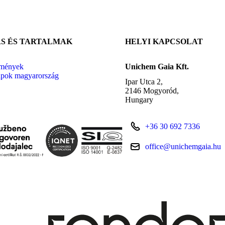
S ÉS TARTALMAK
HELYI KAPCSOLAT
emények
Unichem Gaia Kft.
apok magyarország
Ipar Utca 2,
2146 Mogyoród,
Hungary
+36 30 692 7336
office@unichemgaia.hu