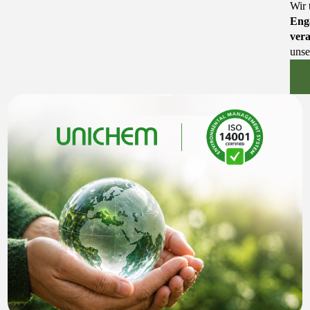
Wir 
Eng
ver
uns