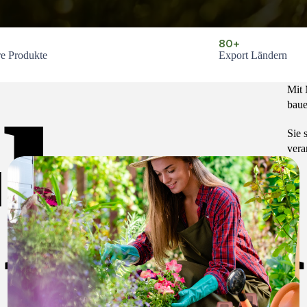
80+
re Produkte
Export Ländern
Mit
ken
baue
Sie 
vera