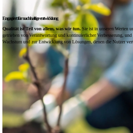
Engagiert für nachhaltige entwicklung
Qualität ist Teil von allem, was wir tun.
Sie ist in unseren Werten u
getrieben von Verantwortung und kontinuierlicher Verbesserung, und 
Wachstum und zur Entwicklung von Lösungen, denen die Nutzer ver