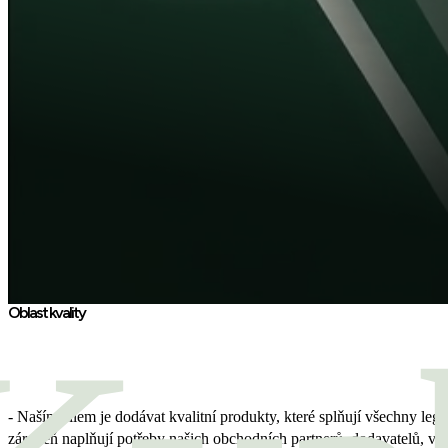
Oblast kvality
- Naším cílem je dodávat kvalitní produkty, které splňují všechny legi
zároveň naplňují potřeby našich obchodních partnerů, dodavatelů, vla