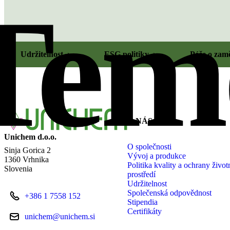
Tem
Udržitelnost
ESG politiky
Péče o zam
O NÁS
Unichem d.o.o.
O společnosti
Sinja Gorica 2
Vývoj a produkce
1360 Vrhnika
Politika kvality a ochrany život
Slovenia
prostředí
Udržitelnost
Společenská odpovědnost
+386 1 7558 152
Stipendia
Certifikáty
unichem@unichem.si