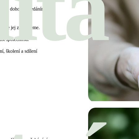
ita
áním dohod a hledáním
tále jej zlepšujeme.
ůst společnosti.
, školení a sdílení