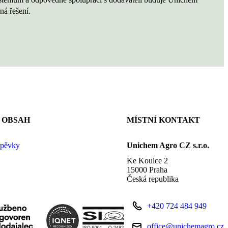
ná řešení.
 OBSAH
MÍSTNÍ KONTAKT
spěvky
Unichem Agro CZ s.r.o.
Ke Koulce 2
15000 Praha
Česká republika
+420 724 484 949
office@unichemagro.cz