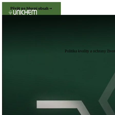
Přejít na hlavní obsah
Politika kvality a ochrany živ