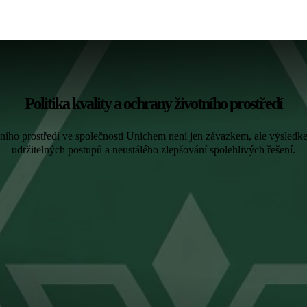
Politika kvality a ochrany životního prostředí
otního prostředí ve společnosti Unichem není jen závazkem, ale výsled
udržitelných postupů a neustálého zlepšování spolehlivých řešení.