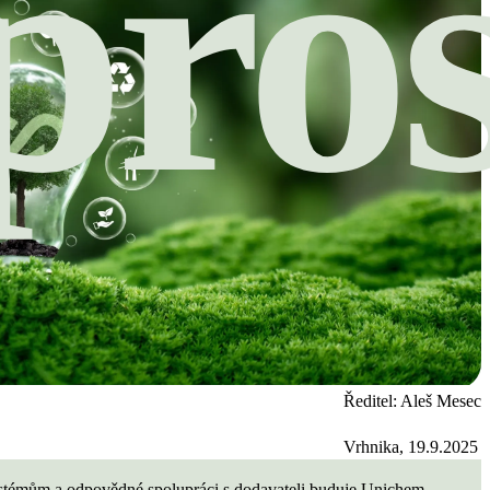
pros
Ředitel: Aleš Mesec
Vrhnika, 19.9.2025
stémům a odpovědné spolupráci s dodavateli buduje Unichem