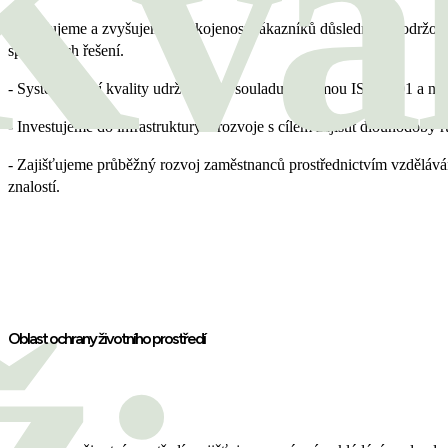
Kval
- Udržujeme a zvyšujeme spokojenost zákazníků důsledným dodržov
společných řešení.
- Systém řízení kvality udržujeme v souladu s normou ISO 9001 a neus
- Investujeme do infrastruktury a rozvoje s cílem zajistit dlouhodobý r
- Zajišťujeme průběžný rozvoj zaměstnanců prostřednictvím vzdělávání
znalostí.
Oblast ochrany životního prostředí