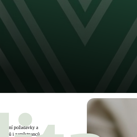
slativní požadavky a
stníků i zaměstnanců.