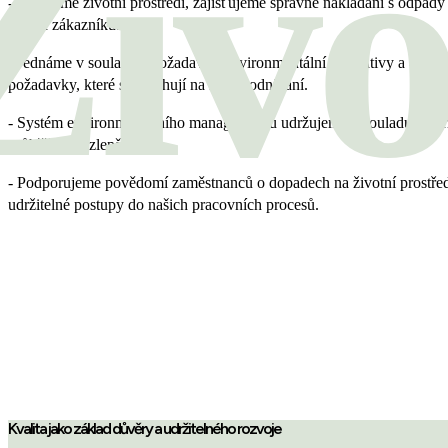
Živo
- Chráníme životní prostředí, zajišťujeme správné nakládání s odpad
našich zákazníků.
- Jednáme v souladu s požadavky environmentální legislativy a další
požadavky, které se vztahují na naše podnikání.
- Systém environmentálního managementu udržujeme v souladu s n
průběžně jej zlepšujeme.
- Podporujeme povědomí zaměstnanců o dopadech na životní prostřed
udržitelné postupy do našich pracovních procesů.
Kvalita jako základ důvěry a udržitelného rozvoje