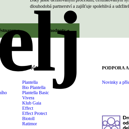
elj
dlouhodobá partnerství a zajišťuje spolehlivá a udržitel
ěstnance
Naše hodnoty
ZNAČKY
PODPORA A
Plantella
Novinky a pří
Bio Plantella
ního
Plantella Basic
Vivera
Klub Gaia
Effect
Effect Protect
Biotoll
Ratimor