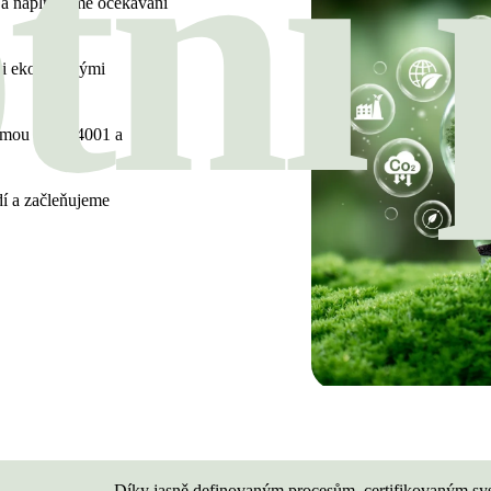
tní 
y a naplňujeme očekávání
mi ekologickými
ormou ISO 14001 a
í a začleňujeme
Díky jasně definovaným procesům, certifikovaným sy