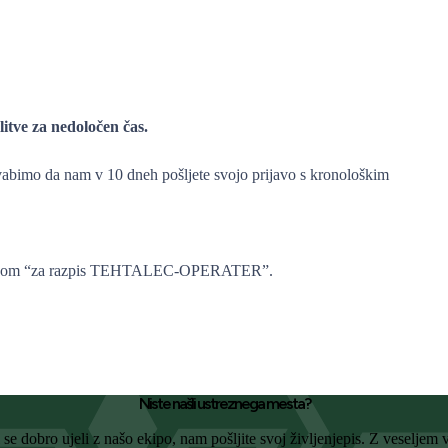
itve za nedoločen čas.
vabimo da nam v 10 dneh pošljete svojo prijavo s kronološkim
ripisom “za razpis TEHTALEC-OPERATER”.
Niste našli ustreznega mesta?
 se dobro ujeli z našo ekipo, nam pošljite svoj življenjepis. Z veseljem 