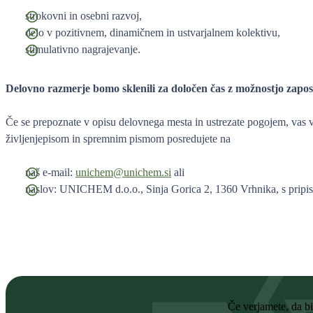
strokovni in osebni razvoj,
delo v pozitivnem, dinamičnem in ustvarjalnem kolektivu,
stimulativno nagrajevanje.
Delovno razmerje bomo sklenili za določen čas z možnostjo zaposl
Če se prepoznate v opisu delovnega mesta in ustrezate pogojem, vas 
življenjepisom in spremnim pismom posredujete na
naš e-mail:
unichem@unichem.si
ali
naslov: UNICHEM d.o.o., Sinja Gorica 2, 1360 Vrhnika, s p
Če verjamete, da bi