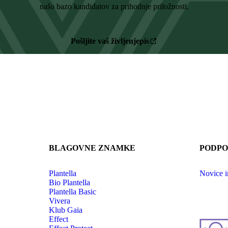
našo bazo kandidatov za prihodnje priložnosti.
Pošljite vaš življenjepis
BLAGOVNE ZNAMKE
PODPO
Plantella
Novice i
Bio Plantella
Plantella Basic
Vivera
Klub Gaia
Effect