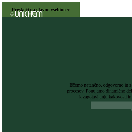
Preskoči na glavno vsebino
Iščemo natančno, odgovorno in zan
procesov. Ponujamo dinamično delov
k zagotavljanju kakovosti i