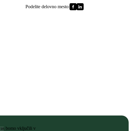
Podelite delovno mesto:
vas bomo vključili v