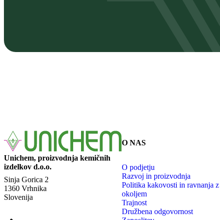
O NAS
Unichem, proizvodnja kemičnih
izdelkov d.o.o.
O podjetju
Razvoj in proizvodnja
Sinja Gorica 2
Politika kakovosti in ravnanja z
1360 Vrhnika
okoljem
Slovenija
Trajnost
Družbena odgovornost