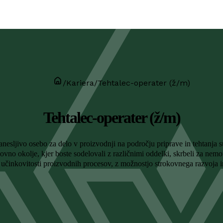
/
Kariera
/
Tehtalec-operater (ž/m)
Tehtalec-operater (ž/m)
esljivo osebo za delo v proizvodnji na področju priprave in tehtanja s
no okolje, kjer boste sodelovali z različnimi oddelki, skrbeli za nemot
n učinkovitosti proizvodnih procesov, z možnostjo strokovnega razvoja 