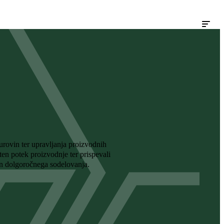
urovin ter upravljanja proizvodnih
en potek proizvodnje ter prispevali
in dolgoročnega sodelovanja.