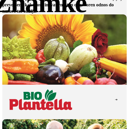
Znamke
preverjena kakovost, inovativnost in odgovoren odnos do
narave ter okolja
.