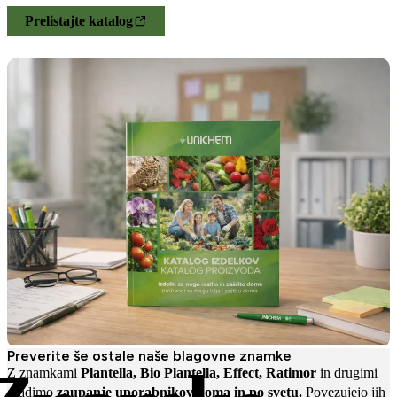
Prelistajte katalog
Preverite še ostale naše blagovne znamke
Z znamkami
Plantella, Bio Plantella, Effect, Ratimor
in drugimi
gradimo
zaupanje uporabnikov doma in po svetu.
Povezujejo jih