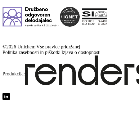
©2026 Unichem
|
Vse pravice pridržane
|
Politika zasebnosti in piškotki
|
Izjava o dostopnosti
Produkcija: