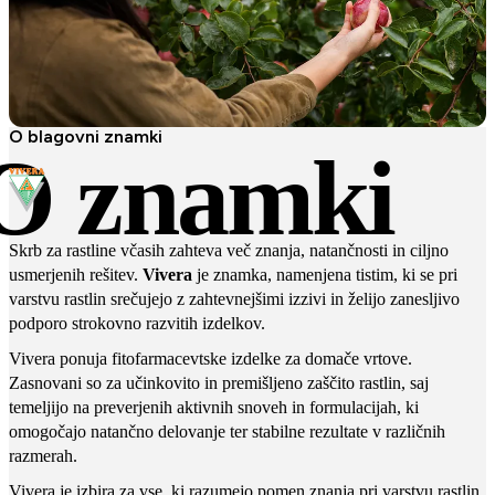
O blagovni znamki
O znamki
Skrb za rastline včasih zahteva več znanja, natančnosti in ciljno
usmerjenih rešitev.
Vivera
je znamka, namenjena tistim, ki se pri
varstvu rastlin srečujejo z zahtevnejšimi izzivi in želijo zanesljivo
podporo strokovno razvitih izdelkov.
Vivera ponuja fitofarmacevtske izdelke za domače vrtove.
Zasnovani so za učinkovito in premišljeno zaščito rastlin, saj
temeljijo na preverjenih aktivnih snoveh in formulacijah, ki
omogočajo natančno delovanje ter stabilne rezultate v različnih
razmerah.
Vivera je izbira za vse, ki razumejo pomen znanja pri varstvu rastlin