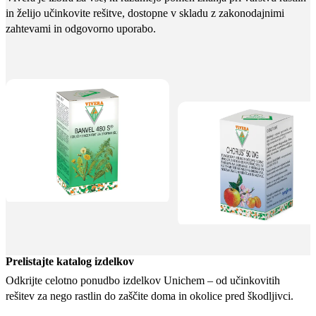
in želijo učinkovite rešitve, dostopne v skladu z zakonodajnimi
zahtevami in odgovorno uporabo.
Prelistajte katalog izdelkov
Odkrijte celotno ponudbo izdelkov Unichem – od učinkovitih
rešitev za nego rastlin do zaščite doma in okolice pred škodljivci.