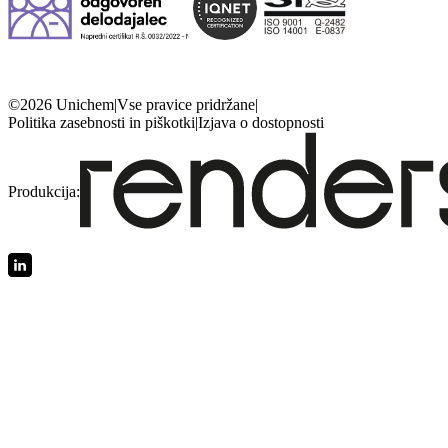
©2026 Unichem
|
Vse pravice pridržane
|
Politika zasebnosti in piškotki
|
Izjava o dostopnosti
Produkcija: