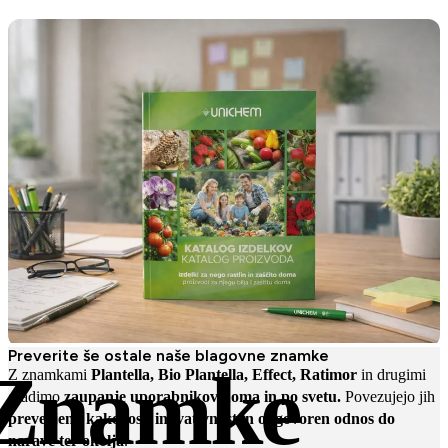
Preverite še ostale naše blagovne znamke
Znamke
Z znamkami
Plantella, Bio Plantella, Effect, Ratimor
in drugimi
gradimo
zaupanje uporabnikov doma in po svetu.
Povezujejo jih
preverjena kakovost, inovativnost in odgovoren odnos do
narave ter okolja
.