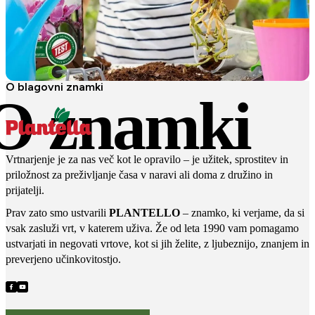
O blagovni znamki
O znamki
Vrtnarjenje je za nas več kot le opravilo – je užitek, sprostitev in
priložnost za preživljanje časa v naravi ali doma z družino in
prijatelji.
Prav zato smo ustvarili
PLANTELLO
– znamko, ki verjame, da si
vsak zasluži vrt, v katerem uživa. Že od leta 1990 vam pomagamo
ustvarjati in negovati vrtove, kot si jih želite, z ljubeznijo, znanjem in
preverjeno učinkovitostjo.