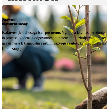
Zavezani k
trajnostnemu razvoju
Kakovost je del vsega kar počnemo.
Vgrajena je v naše vrednote
in procese, vodena z odgovornostjo in nenehnim izboljševanjem, ter
nas usmerja
k trajnostni rasti in razvoju rešitev
, ki jim uporabniki
lahko zaupajo.