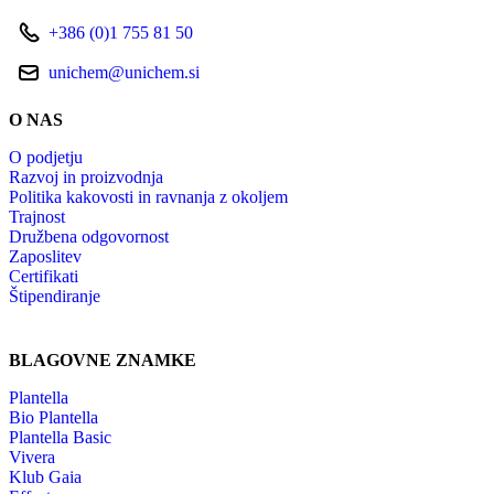
+386 (0)1 755 81 50
unichem@unichem.si
O NAS
O podjetju
Razvoj in proizvodnja
Politika kakovosti in ravnanja z okoljem
Trajnost
Družbena odgovornost
Zaposlitev
Certifikati
Štipendiranje
BLAGOVNE ZNAMKE
Plantella
Bio Plantella
Plantella Basic
Vivera
Klub Gaia