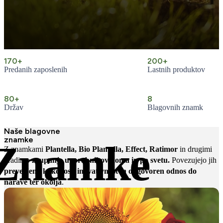
170+
200+
Predanih zaposlenih
Lastnih produktov
80+
8
Držav
Blagovnih znamk
Naše blagovne
znamke
Znamke
Z znamkami
Plantella, Bio Plantella, Effect, Ratimor
in drugimi
gradimo
zaupanje uporabnikov doma in po svetu.
Povezujejo jih
preverjena kakovost, inovativnost in odgovoren odnos do
narave ter okolja
.