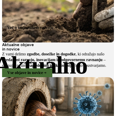
Več o trajnostnem razvoju
Aktualne objave
in novice
Aktualno
Z vami delimo
zgodbe, dosežke in dogodke
, ki odražajo našo
predanost razvoju, inovacijam in odgovornemu ravnanju
–
skupaj z našimi
zaposlenimi in skupnostjo
, ki jo soustvarjamo.
Vse objave in novice