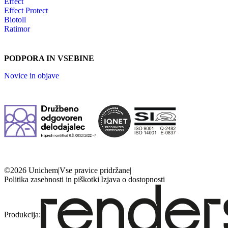
Effect
Effect Protect
Biotoll
Ratimor
PODPORA IN VSEBINE
Novice in objave
©2026 Unichem
|
Vse pravice pridržane
|
Politika zasebnosti in piškotki
|
Izjava o dostopnosti
Produkcija: