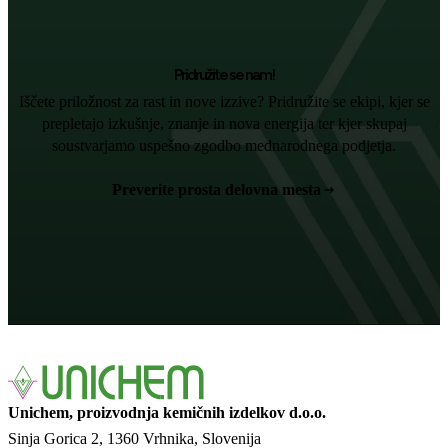
Pridružite se nam!
Iščete priložnost za rast in nove izzive? Pridružite se ekipi, kjer se
prepletajo izkušnje, znanje in nova energija ter kjer skupaj
soustvarjamo uspešno zgodbo mednarodnega podjetja.
Preverite prosta delovna mesta
Unichem, proizvodnja kemičnih izdelkov d.o.o.
Sinja Gorica 2
1360 Vrhnika
Slovenija