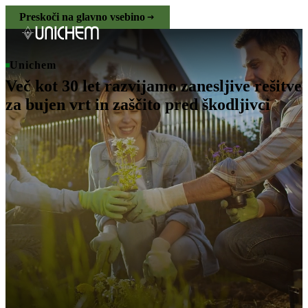
Preskoči na glavno vsebino
Unichem
Več kot 30 let razvijamo zanesljive rešitve
za bujen vrt in zaščito pred škodljivci