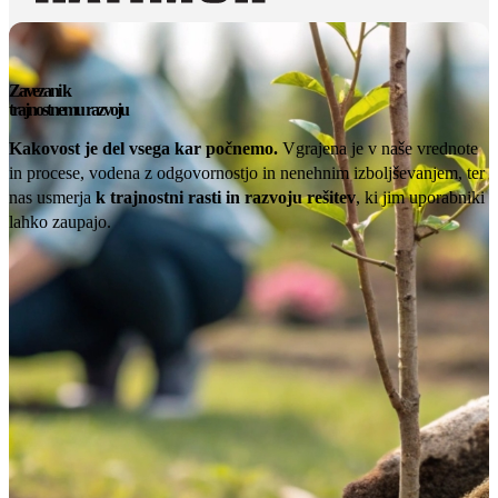
Zavezani k
trajnostnemu razvoju
Kakovost je del vsega kar počnemo.
Vgrajena je v naše vrednote
in procese, vodena z odgovornostjo in nenehnim izboljševanjem, ter
nas usmerja
k trajnostni rasti in razvoju rešitev
, ki jim uporabniki
lahko zaupajo.