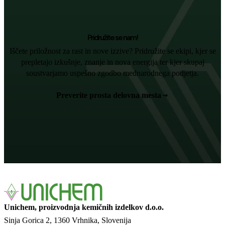
Pridružite se nam!
Iščete priložnost za rast in nove izzive? Pridružite se ekipi, kjer se
prepletajo izkušnje, znanje in nova energija ter kjer skupaj
soustvarjamo uspešno zgodbo mednarodnega podjetja.
Preverite prosta delovna mesta
Unichem, proizvodnja kemičnih izdelkov d.o.o.
Sinja Gorica 2
1360 Vrhnika
Slovenija