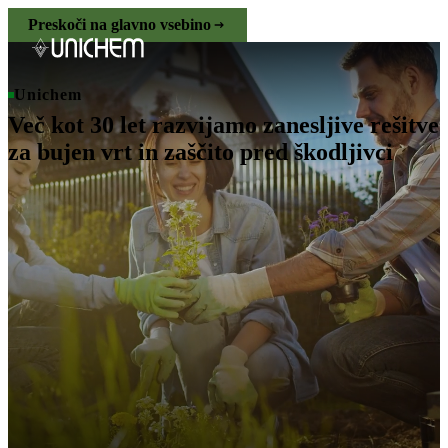
Preskoči na glavno vsebino
Unichem
Več kot 30 let razvijamo zanesljive rešitve
za bujen vrt in zaščito pred škodljivci