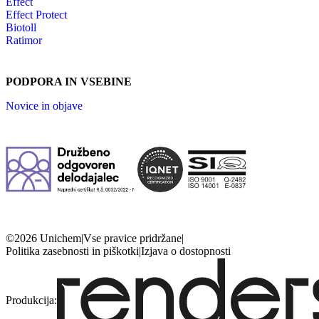
Effect
Effect Protect
Biotoll
Ratimor
PODPORA IN VSEBINE
Novice in objave
©2026 Unichem
|
Vse pravice pridržane
|
Politika zasebnosti in piškotki
|
Izjava o dostopnosti
Produkcija: