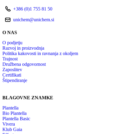
+386 (0)1 755 81 50
unichem@unichem.si
O NAS
O podjetju
Razvoj in proizvodnja
Politika kakovosti in ravnanja z okoljem
Trajnost
Družbena odgovornost
Zaposlitev
Certifikati
Štipendiranje
BLAGOVNE ZNAMKE
Plantella
Bio Plantella
Plantella Basic
Vivera
Klub Gaia