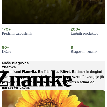
170+
200+
Predanih zaposlenih
Lastnih produktov
80+
8
Držav
Blagovnih znamk
Naše blagovne
znamke
Znamke
Z znamkami
Plantella, Bio Plantella, Effect, Ratimor
in drugimi
gradimo
zaupanje uporabnikov doma in po svetu.
Povezujejo jih
preverjena kakovost, inovativnost in odgovoren odnos do
narave ter okolja
.