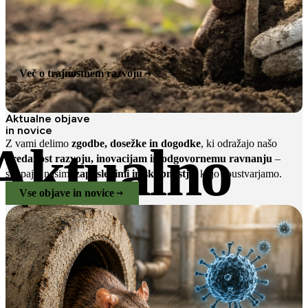
Več o trajnostnem razvoju
Aktualne objave
in novice
Aktualno
Z vami delimo
zgodbe, dosežke in dogodke
, ki odražajo našo
predanost razvoju, inovacijam in odgovornemu ravnanju
–
skupaj z našimi
zaposlenimi in skupnostjo
, ki jo soustvarjamo.
Vse objave in novice