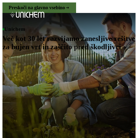
Preskoči na glavno vsebino
Unichem
Več kot 30 let razvijamo zanesljive rešitve
za bujen vrt in zaščito pred škodljivci