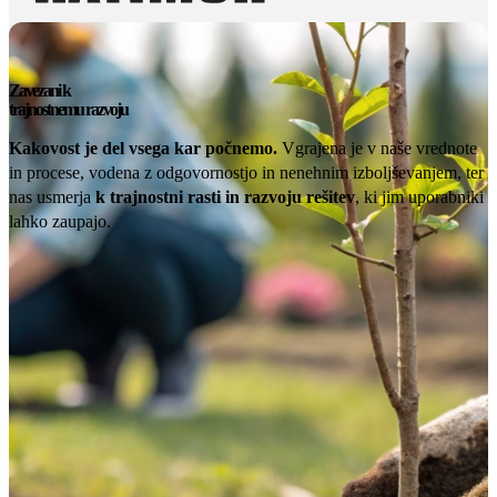
Zavezani k
trajnostnemu razvoju
Kakovost je del vsega kar počnemo.
Vgrajena je v naše vrednote
in procese, vodena z odgovornostjo in nenehnim izboljševanjem, ter
nas usmerja
k trajnostni rasti in razvoju rešitev
, ki jim uporabniki
lahko zaupajo.