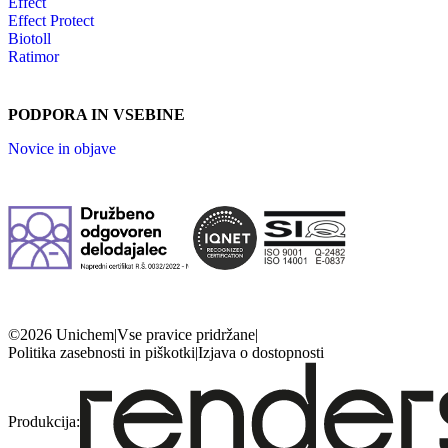
Effect
Effect Protect
Biotoll
Ratimor
PODPORA IN VSEBINE
Novice in objave
©2026 Unichem
|
Vse pravice pridržane
|
Politika zasebnosti in piškotki
|
Izjava o dostopnosti
Produkcija: