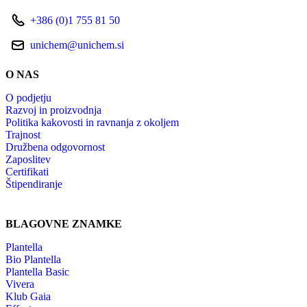
+386 (0)1 755 81 50
unichem@unichem.si
O NAS
O podjetju
Razvoj in proizvodnja
Politika kakovosti in ravnanja z okoljem
Trajnost
Družbena odgovornost
Zaposlitev
Certifikati
Štipendiranje
BLAGOVNE ZNAMKE
Plantella
Bio Plantella
Plantella Basic
Vivera
Klub Gaia