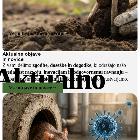
Več o trajnostnem razvoju
Aktualne objave
in novice
Aktualno
Z vami delimo
zgodbe, dosežke in dogodke
, ki odražajo našo
predanost razvoju, inovacijam in odgovornemu ravnanju
–
skupaj z našimi
zaposlenimi in skupnostjo
, ki jo soustvarjamo.
Vse objave in novice