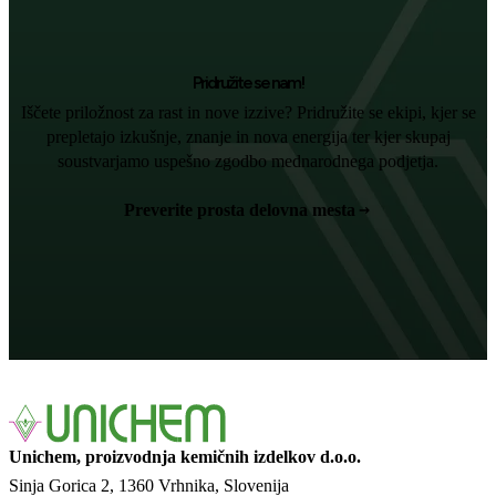
Pridružite se nam!
Iščete priložnost za rast in nove izzive? Pridružite se ekipi, kjer se
prepletajo izkušnje, znanje in nova energija ter kjer skupaj
soustvarjamo uspešno zgodbo mednarodnega podjetja.
Preverite prosta delovna mesta
Unichem, proizvodnja kemičnih izdelkov d.o.o.
Sinja Gorica 2
1360 Vrhnika
Slovenija