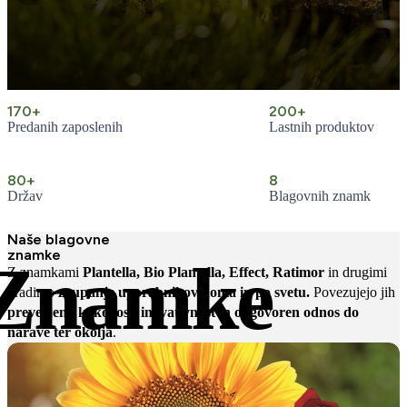
170+
200+
Predanih zaposlenih
Lastnih produktov
80+
8
Držav
Blagovnih znamk
Naše blagovne
znamke
Znamke
Z znamkami
Plantella, Bio Plantella, Effect, Ratimor
in drugimi
gradimo
zaupanje uporabnikov doma in po svetu.
Povezujejo jih
preverjena kakovost, inovativnost in odgovoren odnos do
narave ter okolja
.